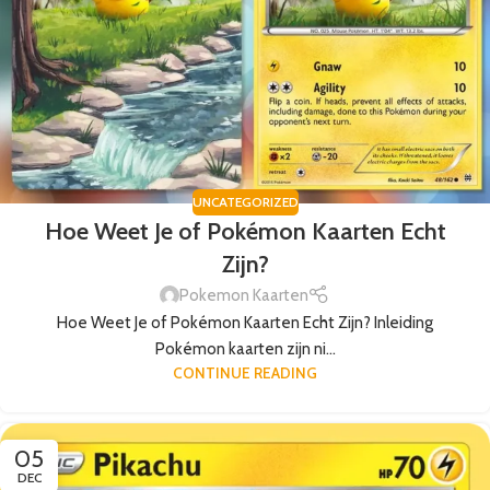
UNCATEGORIZED
Hoe Weet Je of Pokémon Kaarten Echt
Zijn?
Pokemon Kaarten
Hoe Weet Je of Pokémon Kaarten Echt Zijn? Inleiding
Pokémon kaarten zijn ni...
CONTINUE READING
05
DEC