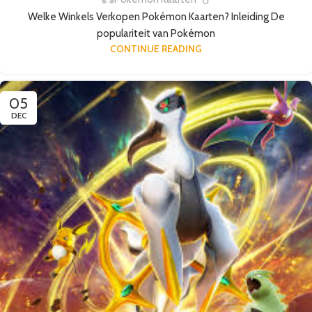
Welke Winkels Verkopen Pokémon Kaarten? Inleiding De
populariteit van Pokémon
CONTINUE READING
05
DEC