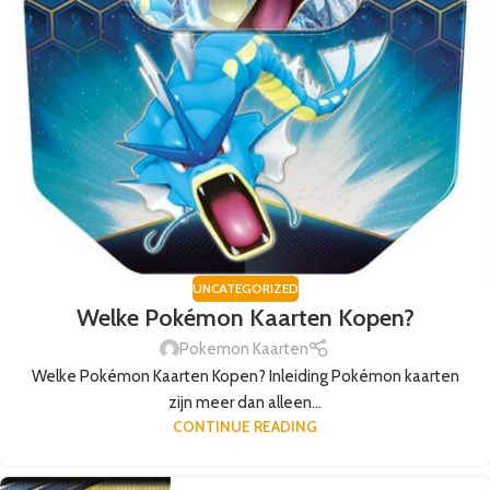
UNCATEGORIZED
Welke Pokémon Kaarten Kopen?
Pokemon Kaarten
Welke Pokémon Kaarten Kopen? Inleiding Pokémon kaarten
zijn meer dan alleen...
CONTINUE READING