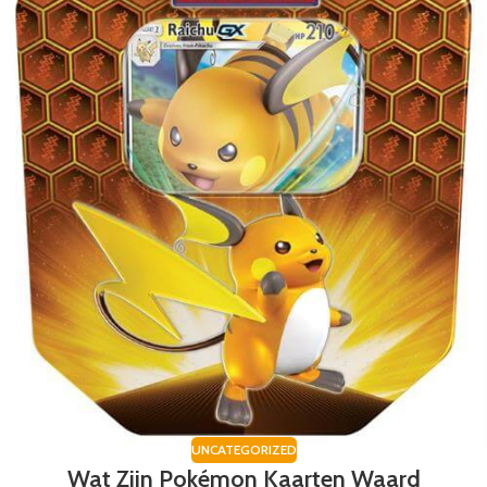
UNCATEGORIZED
Wat Zijn Pokémon Kaarten Waard