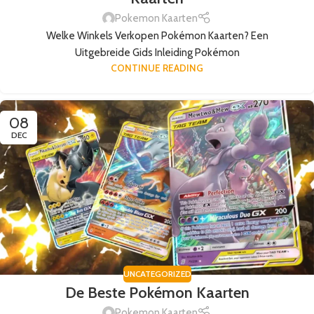
Pokemon Kaarten
Welke Winkels Verkopen Pokémon Kaarten? Een
Uitgebreide Gids Inleiding Pokémon
CONTINUE READING
08
DEC
UNCATEGORIZED
De Beste Pokémon Kaarten
Pokemon Kaarten