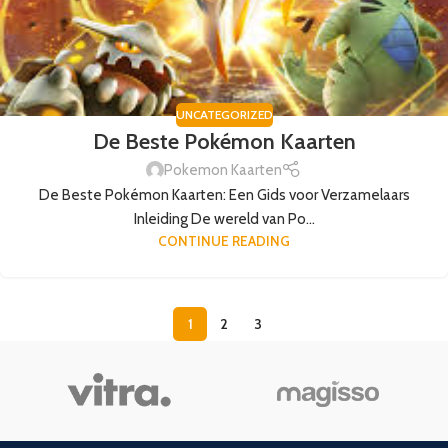
UNCATEGORIZED
De Beste Pokémon Kaarten
Pokemon Kaarten
De Beste Pokémon Kaarten: Een Gids voor Verzamelaars
Inleiding De wereld van Po...
CONTINUE READING
1
2
3