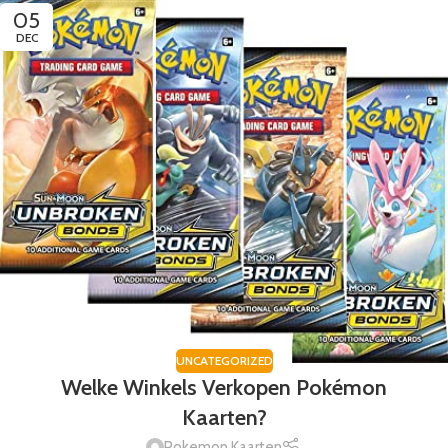
05
DEC
UNCATEGORIZED
Welke Winkels Verkopen Pokémon
Kaarten?
Pokemon Kaarten