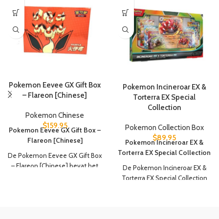
Pokemon Eevee GX Gift Box
Pokemon Incineroar EX &
– Flareon [Chinese]
Torterra EX Special
Collection
Pokemon Chinese
$
159.95
Pokemon Collection Box
Pokemon Eevee GX Gift Box –
$
89.95
Flareon [Chinese]
Pokemon Incineroar EX &
Torterra EX Special Collection
De Pokemon Eevee GX Gift Box
– Flareon [Chinese] bevat het
De Pokemon Incineroar EX &
volgende:
Torterra EX Special Collection
bevat het volgende:
1 Flareon V promokaart
1 Flareon VMAX promokaart
1x Snorlax ex foil promo card
1 Flareon VMAX Speciale
1x Blissey ex foil promo card