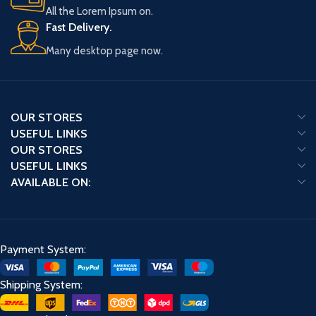
Enhancement Packs (6 kaarten
Enhancement Packs (6 kaarten
All the Lorem Ipsum on.
per pack)
per pack)
Fast Delivery.
Many desktop page now.
OUR STORES
USEFUL LINKS
OUR STORES
USEFUL LINKS
AVAILABLE ON:
Payment System:
Shipping System: