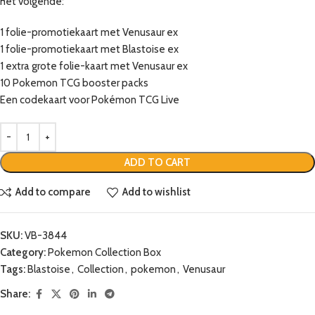
het volgende:
1 folie-promotiekaart met Venusaur ex
1 folie-promotiekaart met Blastoise ex
1 extra grote folie-kaart met Venusaur ex
10 Pokemon TCG booster packs
Een codekaart voor Pokémon TCG Live
ADD TO CART
Add to compare
Add to wishlist
SKU:
VB-3844
Category:
Pokemon Collection Box
Tags:
Blastoise
,
Collection
,
pokemon
,
Venusaur
Share: