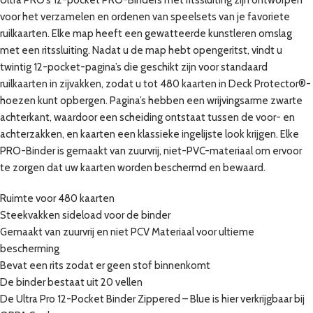
Ultra PRO’s 12-pocket PRO-Binders met ritssluiting zijn ontworpen
voor het verzamelen en ordenen van speelsets van je favoriete
ruilkaarten. Elke map heeft een gewatteerde kunstleren omslag
met een ritssluiting. Nadat u de map hebt opengeritst, vindt u
twintig 12-pocket-pagina’s die geschikt zijn voor standaard
ruilkaarten in zijvakken, zodat u tot 480 kaarten in Deck Protector®-
hoezen kunt opbergen. Pagina’s hebben een wrijvingsarme zwarte
achterkant, waardoor een scheiding ontstaat tussen de voor- en
achterzakken, en kaarten een klassieke ingelijste look krijgen. Elke
PRO-Binder is gemaakt van zuurvrij, niet-PVC-materiaal om ervoor
te zorgen dat uw kaarten worden beschermd en bewaard.
Ruimte voor 480 kaarten
Steekvakken sideload voor de binder
Gemaakt van zuurvrij en niet PCV Materiaal voor ultieme
bescherming
Bevat een rits zodat er geen stof binnenkomt
De binder bestaat uit 20 vellen
De Ultra Pro 12-Pocket Binder Zippered – Blue is hier verkrijgbaar bij