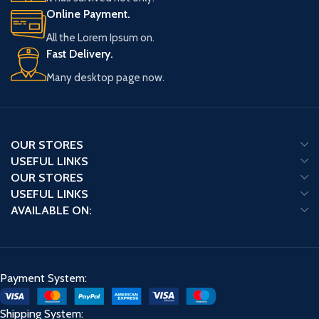
June League Battle deck V1
Online Payment.
Calyrex VMAX toe aan jouw
All the Lorem Ipsum on.
collectie.
Fast Delivery.
Elke Pokémon TCG: Calyrex
VMAX League Battle Deck bevat
Many desktop page now.
een volledig, speelbaar
kaartspel van 60 kaarten vol
met krachtkaarten, 3 foilkaarten
met Shadow Rider Calyrex V, 3
OUR STORES
foilkaarten met Shadow Rider
USEFUL LINKS
Calyrex VMAX, 1 deck box, 2 coin
condition markers, 6 damage-
OUR STORES
counter dobbelstenen en 1
USEFUL LINKS
competitie-legale coin-flip
AVAILABLE ON:
dobbelsteen, 1 Pokémon TCG-
regelboek, 1 Quick Guide om de
strategieën te leren en een
codekaart om dit kaartspel te
Payment System:
ontgrendelen in Pokémon
Trading Card Game Live.
Shipping System: