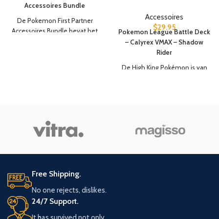
Accessoires Bundle
Accessoires
De Pokemon First Partner
$
29.95
Accessoires Bundle bevat het
Pokemon League Battle Deck
volgende:
– Calyrex VMAX – Shadow
Rider
1x Pokémon First Partner
playmat
De High King Pokémon is van
1 Pokémon First Partner deckbox
jou met dit krachtige, League-
inclusief kaartverdeler
ready deck voor ervaren
65 Pokémon First Partner
Trainers en Pokémon TCG
sleeves
spelers. Dit TCG June League
1 Premium opbergdoos voor
Battle Deck Shadow Rider bevat
700 kaarten in hoezen
een hele reeks kaarten,
waaronder premium foilkaarten,
gewilde power-kaarten en een
goed afgestemde set
Pokémon- en Trainerkaarten.
Free Shipping.
Dit deck bied je alle elementen
No one rejects, dislikes.
samen om je te ondersteunen
24/7 Support.
in jouw volgende wedstrijd!
Voeg deze coole Pokémon TCG
It has survived not only.