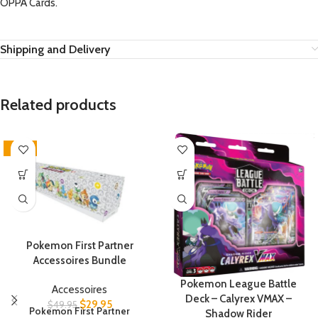
OPPA Cards.
Shipping and Delivery
Related products
-40%
Pokemon First Partner
Accessoires Bundle
Pokemon League Battle
Accessoires
Deck – Calyrex VMAX –
$
29.95
$
49.95
Pokemon First Partner
Shadow Rider