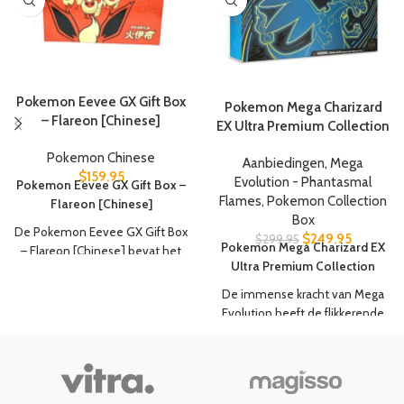
Pokemon Eevee GX Gift Box
Pokemon Mega Charizard
– Flareon [Chinese]
EX Ultra Premium Collection
Pokemon Chinese
Aanbiedingen
,
Mega
$
159.95
Evolution - Phantasmal
Pokemon Eevee GX Gift Box –
Flames
,
Pokemon Collection
Flareon [Chinese]
Box
De Pokemon Eevee GX Gift Box
$
249.95
$
299.95
Pokemon Mega Charizard EX
– Flareon [Chinese] bevat het
Ultra Premium Collection
volgende:
De immense kracht van Mega
1 Flareon V promokaart
Evolution heeft de flikkerende
1 Flareon VMAX promokaart
blauwe vlammen van Mega
1 Flareon VMAX Speciale
Charizard voortgebracht. Deze
Illustratie promokaart
woeste Mega Evolution
1 Flareon verzamelmap
Pokémon ex verbrandt
1 set Flareon kaartsleeves (64