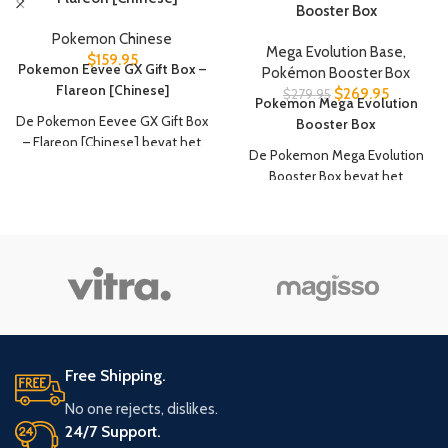
Booster Box
Pokemon Chinese
Mega Evolution Base
,
$
159.95
Pokemon Eevee GX Gift Box –
Pokémon Booster Box
Flareon [Chinese]
$
269.95
$
279.95
Pokemon Mega Evolution
De Pokemon Eevee GX Gift Box
Booster Box
– Flareon [Chinese] bevat het
De Pokemon Mega Evolution
volgende:
Booster Box bevat het
1 Flareon V promokaart
volgende:
1 Flareon VMAX promokaart
36 booster packs
1 Flareon VMAX Speciale
10 kaarten per pack
Illustratie promokaart
1 Flareon verzamelmap
1 set Flareon kaartsleeves (64
stuks)
1 Eevee-thema deckbox
3 Nine Colors Gathering: Friend
Free Shipping.
Jumbo Booster Packs (25 kaarten
per pack)
No one rejects, dislikes.
3 Nine Colors Gathering: Origin
24/7 Support.
Jumbo Booster Packs (25 kaarten