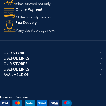
It has survived not only.
per pack)
Online Payment.
2 Final Flame Dance
Enhancement Packs (6 kaarten
All the Lorem Ipsum on.
per pack)
Fast Delivery.
Many desktop page now.
OUR STORES
USEFUL LINKS
OUR STORES
USEFUL LINKS
AVAILABLE ON:
Payment System: