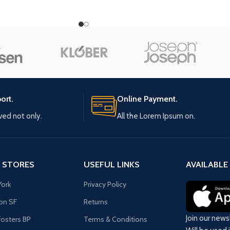
Special Collection bevat het volgende:
x foil promo card
1x Snorlax ex foil promo card
x foil promo card
1x Blissey ex foil promo card
reninja ex card
1x Jumbo Snorlax ex card
CG booster packs
8x Pokemon TCG booster packs
ard voor Pokemon TCG
1x Online code card voor Pokemon TCG
Live
Live
ort.
Online Payment.
ived not only.
All the Lorem Ipsum on.
 STORES
USEFUL LINKS
AVAILABLE
ork
Privacy Policy
on SF
Returns
Join our news
osters BP
Terms & Conditions