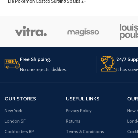
De Pokemon Costco Surging Sparks 2-
Pack Elite Trainer Box & Booster Bundle
1x Greninja e
bevat het volgende:
1x Kingdra e
1x Jumbo G
Surging Sparks Elite Trainer Box
8x Pokemon T
Surging Sparks Booster Bundle
1x Online code c
Free Shipping.
24/7 Supp
No one rejects, dislikes.
It has surv
OUR STORES
USEFUL LINKS
OUR
New York
Privacy Policy
New Y
London SF
Returns
Lond
Cockfosters BP
Terms & Conditions
Cockf