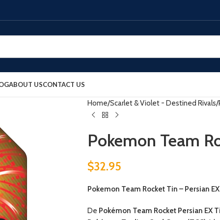
OG
ABOUT US
CONTACT US
Home
Scarlet & Violet - Destined Rivals
Pokemon Team Roc
$
32.95
Pokemon Team Rocket Tin – Persian EX
De
Pokémon Team Rocket Persian EX T