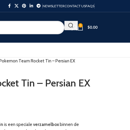
NEWSLETTER
CONTACT US
FAQS
0
$
0.00
Pokemon Team Rocket Tin – Persian EX
ket Tin – Persian EX
in
is een speciale
verzamelbox
binnen de