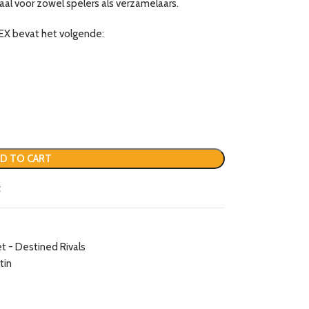
eaal voor zowel spelers als verzamelaars.
EX bevat het volgende:
D TO CART
t
et - Destined Rivals
tin