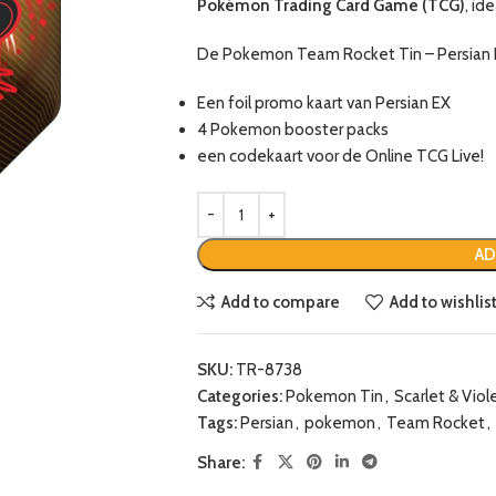
Pokémon Trading Card Game (TCG)
, id
De Pokemon Team Rocket Tin – Persian 
Een foil promo kaart van Persian EX
4 Pokemon booster packs
een codekaart voor de Online TCG Live!
AD
Add to compare
Add to wishlis
SKU:
TR-8738
Categories:
Pokemon Tin
,
Scarlet & Viol
Tags:
Persian
,
pokemon
,
Team Rocket
,
Share: