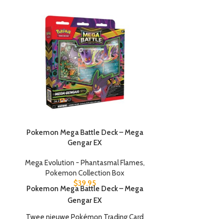
-4%
Pokemon Mega Battle Deck – Mega
Gengar EX
Pokemon Mega
Mega Evolution - Phantasmal Flames
,
Mega Evolutio
Pokemon Collection Box
$
39.95
$
27
Pokemon Mega Battle Deck – Mega
Pokemon Mega
Gengar EX
De Pokemon M
Twee nieuwe Pokémon Trading Card
Box bev