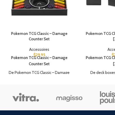
Pokemon TCG Classic – Damage
Pokemon TCG Cla
Counter Set
[
Accessoires
Acce
$
29.95
$
Pokemon TCG Classic – Damage
Pokemon TCG Cla
Counter Set
[
De Pokemon TCG Classic – Damage
De deck boxes
Counter Set bevat het volgende:
hoogwaardig
1 toolbox koffer met randomizer
De Pokemon TCG 
2 sets damage counter kegels
Set [3PC] bev
2 sets conditie markers
Charizard & H
Blastoise & Su
Venusaur & L