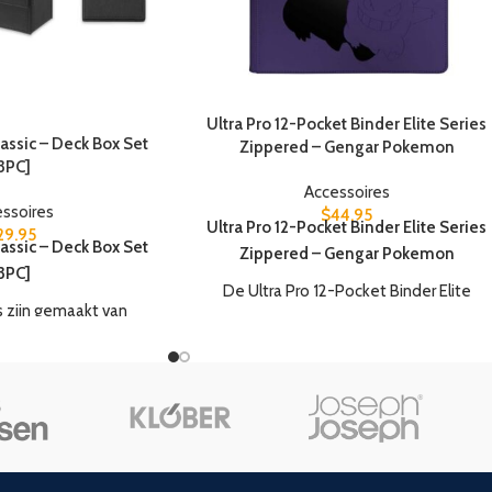
Ultra Pro 12-Pocket Binder Elite Series
ssic – Deck Box Set
Zippered – Gengar Pokemon
3PC]
Accessoires
ssoires
$
44.95
Ultra Pro 12-Pocket Binder Elite Series
29.95
ssic – Deck Box Set
Zippered – Gengar Pokemon
3PC]
De Ultra Pro 12-Pocket Binder Elite
 zijn gemaakt van
Series Zippered – Gengar Pokemon
 kwaliteit leer!
bevat het volgende:
Classic – Deck Box
12-Pocket Zippered PRO-Binders voor
at het volgende:
Pokémon zijn ontworpen voor het
verzamelen en organiseren van
o-Oh ex Deck Box
speelsets van je favoriete
icune ex Deck Box
verzamelkaarten. Elke map heeft een
ugia ex Deck Box