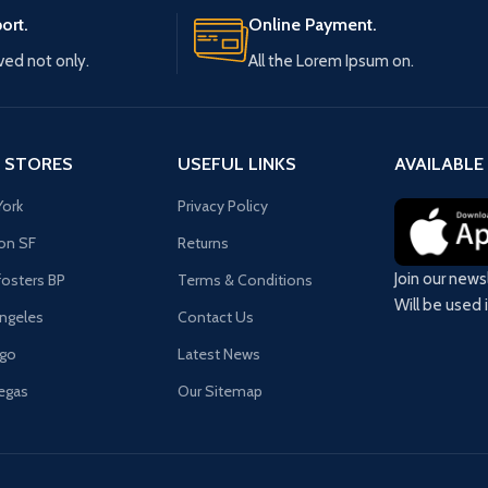
gevoerde kunstleren omslag met
ort.
Online Payment.
foliedetails en een ritssluiting. Nadat je
ived not only.
All the Lorem Ipsum on.
de map hebt opengeritst, vind je twintig
12-pocket pagina’s op maat voor
standaard verzamelkaarten in zijvakken,
zodat je tot 480 kaarten in Ultra PRO
 STORES
USEFUL LINKS
AVAILABLE
Deck Protector®-hoezen kunt
opbergen. De pagina’s hebben een
ork
Privacy Policy
zwarte achterkant met lage wrijving,
on SF
Returns
waardoor er een scheiding ontstaat
Join our news
osters BP
Terms & Conditions
tussen de voor- en achter vakken en de
Will be used 
kaarten een klassieke ingelijste look
ngeles
Contact Us
krijgen. Elke PRO-Binder is gemaakt van
ago
Latest News
zuurvrije, niet-PVC-materialen om
ervoor te zorgen dat je kaarten
egas
Our Sitemap
beschermd en bewaard blijven.
Officieel gelicentieerde Pokémon 12-
Pocket Zippered PRO-Binder