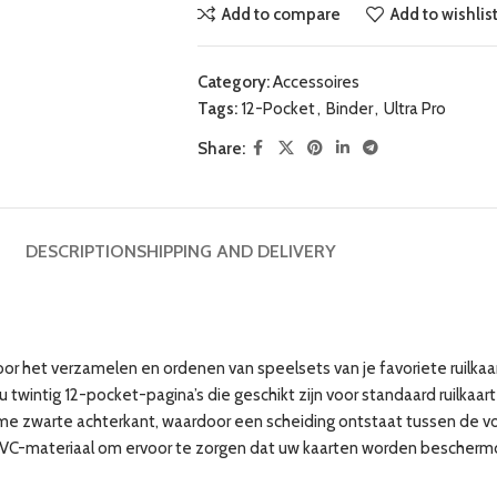
Add to compare
Add to wishlis
Category:
Accessoires
Tags:
12-Pocket
,
Binder
,
Ultra Pro
Share:
DESCRIPTION
SHIPPING AND DELIVERY
voor het verzamelen en ordenen van speelsets van je favoriete ruilk
 twintig 12-pocket-pagina’s die geschikt zijn voor standaard ruilkaart
e zwarte achterkant, waardoor een scheiding ontstaat tussen de vo
iet-PVC-materiaal om ervoor te zorgen dat uw kaarten worden bescher