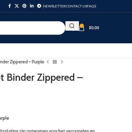
NEWSLETTER
CONTACT US
FAQS
0
$
0.00
inder Zippered – Purple
t Binder Zippered –
urple
tssluiting zijn ontworpen voor het verzamelen en