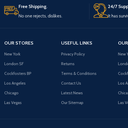
Free Shipping.
24/7 Supp
No one rejects, dislikes.
It has surv
OUR STORES
USEFUL LINKS
OUR
New York
Privacy Policy
New Y
London SF
Returns
Lond
Cockfosters BP
Terms & Conditions
Cockf
Los Angeles
Contact Us
Los A
Chicago
Latest News
Chic
Las Vegas
Our Sitemap
Las V