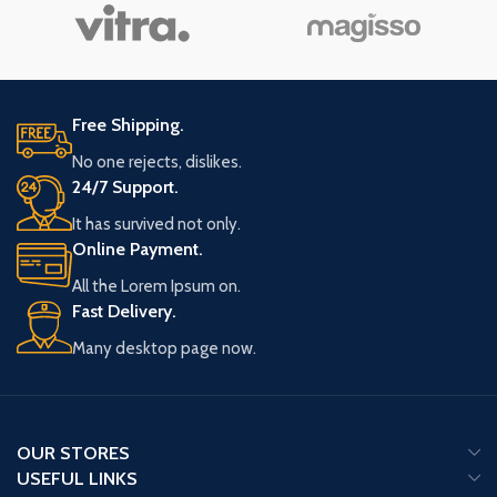
10x booster bundle 151
15 booster packs
5 kaarten per pack
Free Shipping.
No one rejects, dislikes.
24/7 Support.
It has survived not only.
Online Payment.
All the Lorem Ipsum on.
Fast Delivery.
Many desktop page now.
OUR STORES
USEFUL LINKS