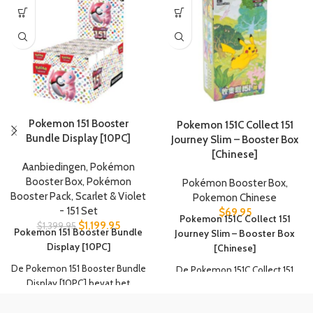
Pokemon 151 Booster
Pokemon 151C Collect 151
Bundle Display [10PC]
Journey Slim – Booster Box
[Chinese]
Aanbiedingen
,
Pokémon
Booster Box
,
Pokémon
Pokémon Booster Box
,
Booster Pack
,
Scarlet & Violet
Pokemon Chinese
- 151 Set
$
69.95
Pokemon 151C Collect 151
$
1,199.95
$
1,399.95
Pokemon 151 Booster Bundle
Journey Slim – Booster Box
Display [10PC]
[Chinese]
De Pokemon 151 Booster Bundle
De Pokemon 151C Collect 151
Display [10PC] bevat het
Journey Slim – Booster Box
volgende:
[Chinese] bevat het volgende: